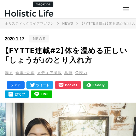
ホリスティックライフマガジン
NEWS
【FYTTE連載#2】体を温める正
NEWS
2020.1.17
【FYTTE連載#2】体を温める正しい
「しょうが」のとり入れ方
漢方
食事・栄養
メディア掲載
薬膳
免疫力
シェア
ツイート
Pocket
Feedly
はてブ
LINE