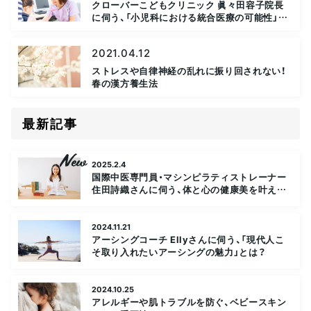
クローバーこどもクリニック 眞々田容子院長
に伺う、「小児科における統合医療の可能性」と
は？
2021.04.12
ストレスや自律神経の乱れに振り回されない！
春の漢方養生法
最新記事
2025.2.4
国際中医専門員・マシンピラティストレーナー
住田詩織さんに伺う、体と心の健康美を叶える
「漢方×ピラティスの魅力」
2024.11.21
アーシングコーチ Ellyさんに伺う、「現代人こ
そ取り入れたいアーシングの魅力」とは？
2024.10.25
アレルギーや肌トラブルを防ぐ、ベビースキン