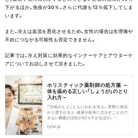
下がるほか、免疫が30％、さらに代謝も12％低下してしま
います。
また、冷えは血流を悪化させるため、女性の場合は生理痛や
不妊につながる可能性も否定できません。
記事では、冷え対策に効果的なインナーケアとアウターケ
アについてお話しさせて頂きました。
ホリスティック薬剤師の処方箋 ～
体を温める正しい「しょうが」のとり
入れ方～
「万病のもと」ともいわれる冷え。実際に体温
が１度下がると、健康や長寿に欠かすことので
きない酵素の活性が50％下がるほか、 …
fytte.jp