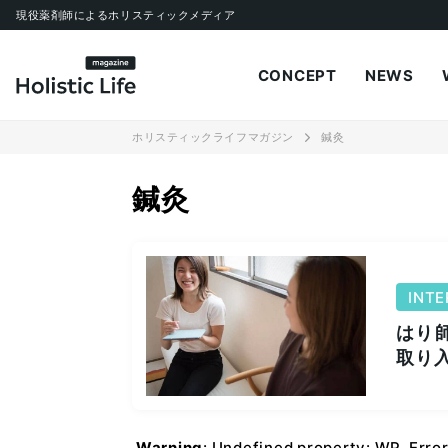
現役薬剤師によるホリスティックメディア
CONCEPT
NEWS
ホリスティックライフマガジン
鍼灸
鍼灸
INTE
はり
取り
Warning
: Undefined property: WP_Erro