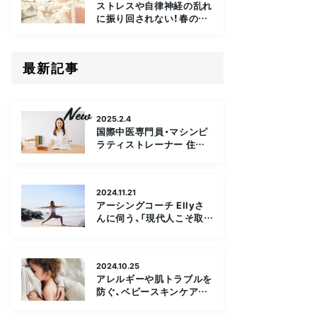
ストレスや自律神経の乱れ
に振り回されない！春の漢
方養生法
最新記事
2025.2.4
国際中医専門員・マシンピ
ラティストレーナー 住田
詩織さんに伺う、体と心の
健康美を叶える「漢方×ピ
ラティスの魅力」
2024.11.21
アーシングコーチ Ellyさ
んに伺う、「現代人こそ取り
入れたいアーシングの魅
力」とは？
2024.10.25
アレルギーや肌トラブルを
防ぐ、ベビースキンケアの
重要性