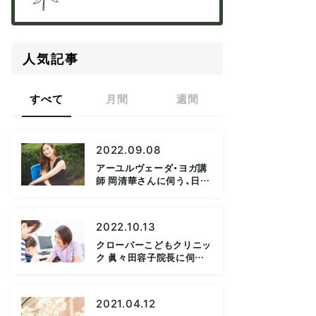
人気記事
すべて
月間
週間
2022.09.08
アーユルヴェーダ・ヨガ講
師 岡清華さんに伺う、日常
に取り入れたい「日本式ア
ーユルヴェーダ」（前編）
2022.10.13
クローバーこどもクリニッ
ク 眞々田容子院長に伺う、
「小児科における統合医療
の可能性」とは？
2021.04.12