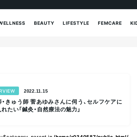
WELLNESS
BEAUTY
LIFESTYLE
FEMCARE
KI
RVIEW
2022.11.15
師・きゅう師 菅あゆみさんに伺う、セルフケアに
入れたい「鍼灸・自然療法の魅力」
r::$category_parent in
/home/r0340587/public_html/