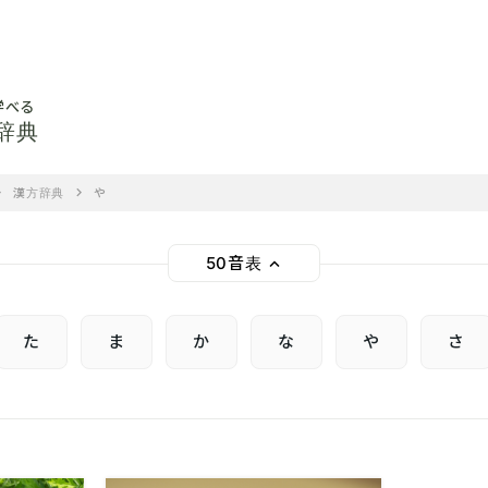
学べる
辞典
漢方辞典
や
50音表
く
け
こ
さ
た
ま
か
な
や
さ
て
と
な
ほ
ま