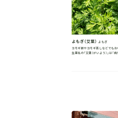
よ
よもぎ（艾葉）
よもぎ
ヨモギ餅やヨモギ蒸しなどでもお
生薬名の「艾葉（がいよう）」は『病
という意味に由来し、そ...