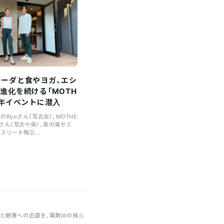
ェーダと食やヨガ、エシ
進化を続ける「MOTH
周年イベントに潜入
Ryoさん（写真左）、MOTHE
さん（写真中央）、茶の湯セミ
スリート陶芸...
らす心と健康への近道を、薬剤師の視点