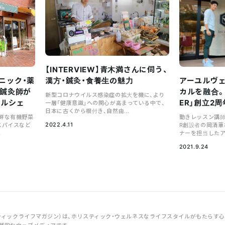
【INTERVIEW】青木満さんに伺う、
ニック・薬
アーユルヴ
漢方・鍼灸・食養生の魅力
・鍼灸師が
カルを融合。
新型コロナウイルス感染症の拡大を機に、より
マルシェ
ER」創立2
一層「健康意識」への関心が高まっている中で、
日本に古くから根付き、自然由...
鮮な有機野菜
動きレッスン講師の
2022.4.11
スパイスなど
R創設者の岡清華
.
ナーを担当したア
2021.9.24
zine（ホリスティックライフマガジン）は、ホリスティック・ウェルネスなライフスタイルがもた