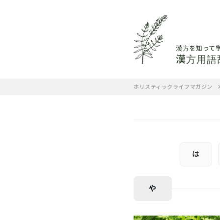
漢方を知って
漢方用語
ホリスティックライフマガジン
か
き
は
ち
や
は