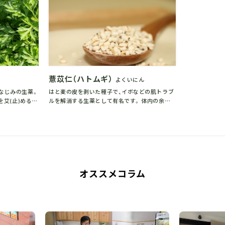
り
薏苡仁（ハトムギ）
よくいにん
なじみの生薬。
はと麦の皮を剥いた種子で、イボなどの肌トラブ
を艾(止)める』
ルを解消する生薬として有名です。 体内の余分
な水分・老廃物を排出したり...
オススメコラム