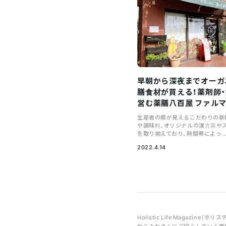
早朝から深夜までオーガ
膳食材が買える！薬剤師
営む薬膳八百屋 ファル
生産者の顔が見えるこだわりの新
や調味料、オリジナルの漢方茶や
を取り揃えており、時間帯によっ..
2022.4.14
Holistic Life Maga